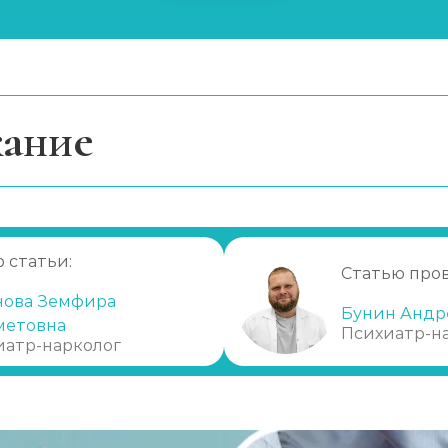
ание
ерапии
ся процедура?
уры
 статьи:
Статью про
одироваться?
нова Земфира
Бунин Андр
метовна
Психиатр-н
т обращаться в клинику?
иатр-нарколог