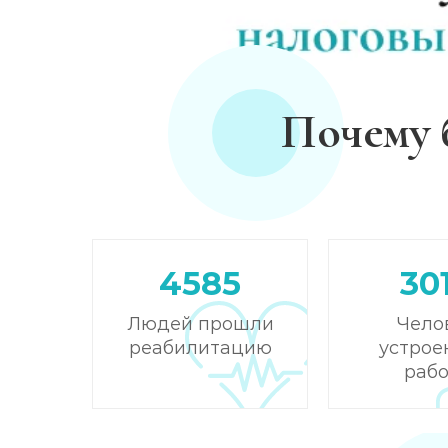
Почему 
4585
30
Людей прошли
Чело
реабилитацию
устрое
рабо