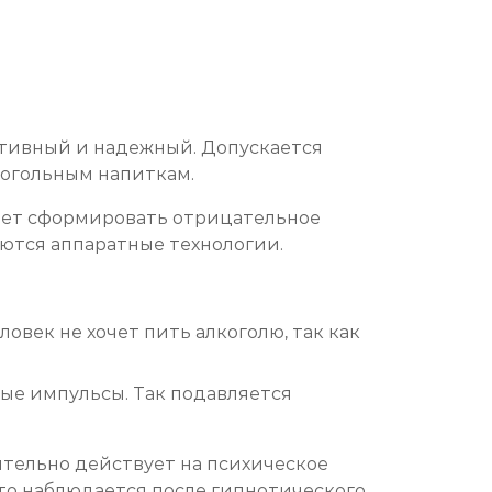
тивный и надежный. Допускается
когольным напиткам.
яет сформировать отрицательное
яются аппаратные технологии.
овек не хочет пить алкоголю, так как
ые импульсы. Так подавляется
тельно действует на психическое
что наблюдается после гипнотического