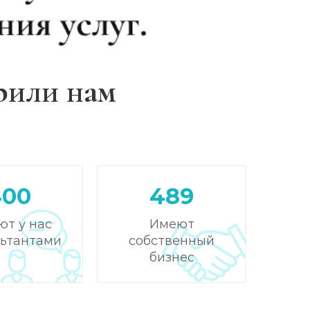
рили нам
400
489
ют у нас
Имеют
льтантами
собственный
бизнес