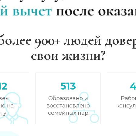
более 900+ людей дове
свои жизни?
12
513
век
Образовано и
Рабо
но на
восстановлено
консу
ту
семейных пар