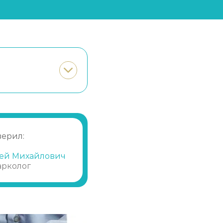
верил:
ей Михайлович
арколог