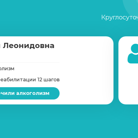
Круглосуто
 Леонидовна
олизм
реабилитации 12 шагов
чили алкоголизм